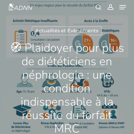
Skip
Menu
to
search
account
main
content
Actualités et Évènements
🧭 Plaidoyer pour plus
de diététiciens en
néphrologie : une
condition
indispensable à la
réussite du forfait
MRC