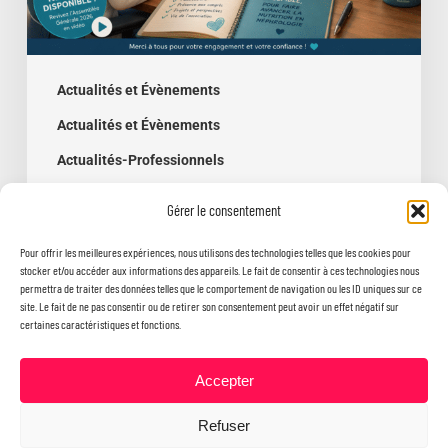
!
Actualités et Évènements
Actualités et Évènements
Actualités-Professionnels
Assemblée générale 2026 – le bilan
Gérer le consentement
de l’année !
Pour offrir les meilleures expériences, nous utilisons des technologies telles que les cookies pour
stocker et/ou accéder aux informations des appareils. Le fait de consentir à ces technologies nous
permettra de traiter des données telles que le comportement de navigation ou les ID uniques sur ce
site. Le fait de ne pas consentir ou de retirer son consentement peut avoir un effet négatif sur
certaines caractéristiques et fonctions.
Accepter
Refuser