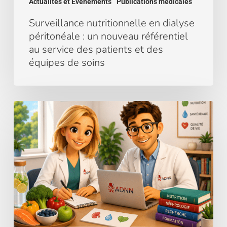
Actualités et Évènements
Publications médicales
patients
et
Surveillance nutritionnelle en dialyse
des
péritonéale : un nouveau référentiel
équipes
au service des patients et des
de
équipes de soins
soins
Rejoignez
l’
ADNN
!