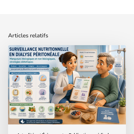
Articles relatifs
Surveillance
nutritionnelle
en
dialyse
péritonéale
:
un
nouveau
référentiel
au
service
des