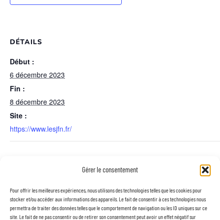
DÉTAILS
Début :
6 décembre 2023
Fin :
8 décembre 2023
Site :
https://www.lesjfn.fr/
LIEU
Gérer le consentement
Marseille
Pour offrir les meilleures expériences, nous utilisons des technologies telles que les cookies pour
stocker et/ou accéder aux informations des appareils. Le fait de consentir à ces technologies nous
permettra de traiter des données telles que le comportement de navigation ou les ID uniques sur ce
Rencontres Néphro-Diet – 5 décembre 2023
site. Le fait de ne pas consentir ou de retirer son consentement peut avoir un effet négatif sur