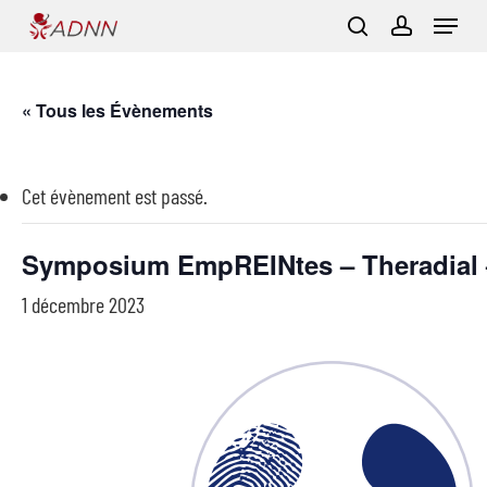
Skip
Menu
to
search
account
main
content
« Tous les Évènements
Cet évènement est passé.
Symposium EmpREINtes – Theradial 
1 décembre 2023