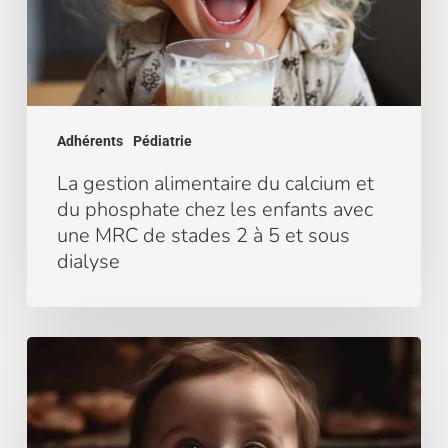
du
phosphate
chez
les
enfants
avec
Adhérents
Pédiatrie
une
MRC
La gestion alimentaire du calcium et
de
du phosphate chez les enfants avec
stades
une MRC de stades 2 à 5 et sous
2
dialyse
à
5
et
La
sous
gestion
dialyse
diététique
du
potassium