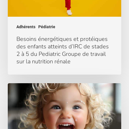
de
stades
2
à
Adhérents
Pédiatrie
5
du
Besoins énergétiques et protéiques
Pediatric
des enfants atteints d’IRC de stades
Groupe
2 à 5 du Pediatric Groupe de travail
de
sur la nutrition rénale
travail
sur
la
La
nutrition
gestion
rénale
alimentaire
du
calcium
et