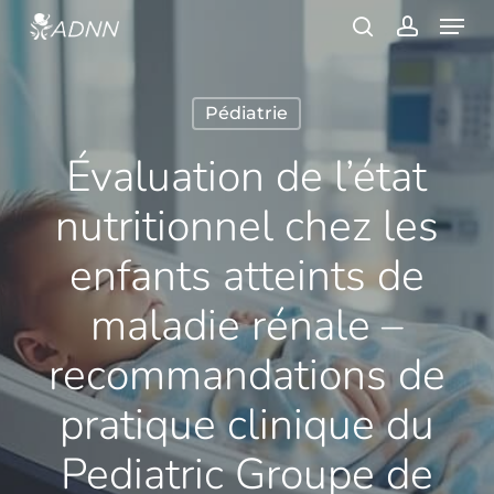
Skip
Menu
to
search
account
main
content
Pédiatrie
Évaluation de l’état
nutritionnel chez les
enfants atteints de
maladie rénale –
recommandations de
pratique clinique du
Pediatric Groupe de