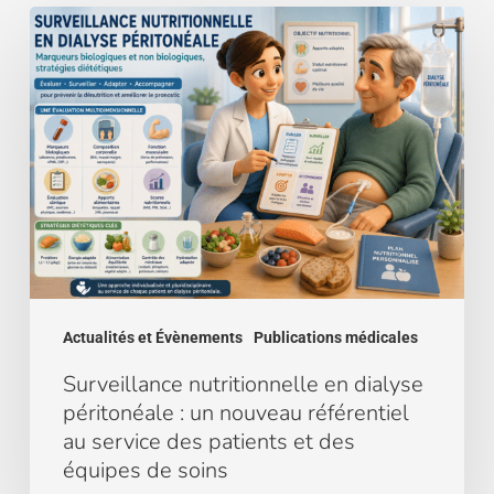
Surveillance
nutritionnelle
en
dialyse
péritonéale
:
un
nouveau
référentiel
au
service
des
Actualités et Évènements
Publications médicales
patients
et
Surveillance nutritionnelle en dialyse
des
péritonéale : un nouveau référentiel
équipes
au service des patients et des
de
équipes de soins
soins