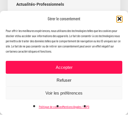
Actualités-Professionnels
Assemblée générale 2026 – le bilan
Gérer le consentement
de l’année !
Pour offrir les meilleures expériences, nous utilisons des technologies telles que les cookies pour
stocker et/ou accéder aux informations des appareils. Le fait de consentir à ces technologies nous
permettra de traiter des données telles que le comportement de navigation ou les ID uniques sur ce
site. Le fait de ne pas consentir ou de retirer son consentement peut avoir un effet négatif sur
certaines caractéristiques et fonctions.
Accepter
Refuser
Voir les préférences
Politique de cookies
Mentions légales / RGPD
© 2026 ADNN.
Mentions légales
twitter
facebook
linkedin
google-