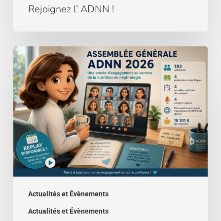
Rejoignez l’ ADNN !
Assemblée
générale
2026
–
le
bilan
de
l’année
!
Actualités et Évènements
Actualités et Évènements