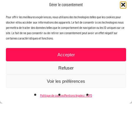
Assemblée générale 2026 – le bilan
Gérer le consentement
de l’année !
Pour offrir les meilleures expériences, nous utilisons des technologies telles que les cookies pour
stocker et/ou accéder aux informations des appareils. Le fait de consentir à ces technologies nous
permettra de traiter des données telles que le comportement de navigation ou les ID uniques sur ce
site. Le fait de ne pas consentir ou de retirer son consentement peut avoir un effet négatif sur
certaines caractéristiques et fonctions.
Accepter
Refuser
Voir les préférences
Politique de cookies
Mentions légales / RGPD
© 2026 ADNN.
Mentions légales
twitter
facebook
linkedin
google-
plus