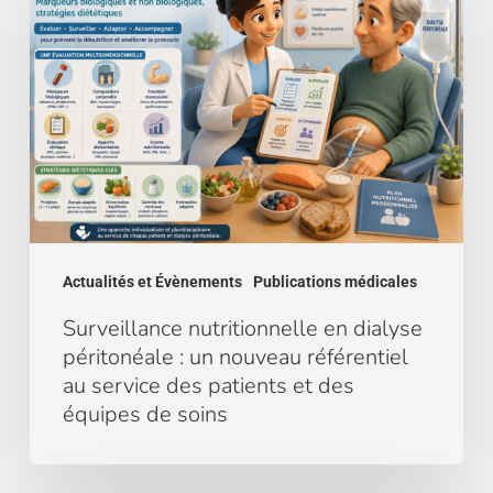
en
dialyse
péritonéale
:
un
nouveau
référentiel
au
service
des
Actualités et Évènements
Publications médicales
patients
et
Surveillance nutritionnelle en dialyse
des
péritonéale : un nouveau référentiel
équipes
au service des patients et des
de
équipes de soins
soins