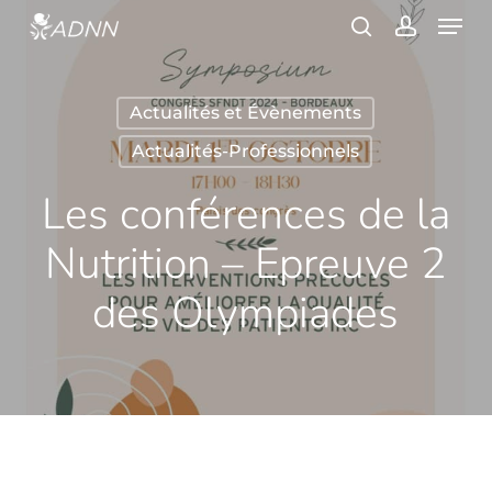
Skip
Menu
to
search
account
main
content
Actualités et Évènements
Actualités-Professionnels
Les conférences de la
Nutrition – Epreuve 2
des Olympiades