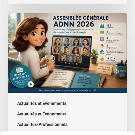
Assemblée
générale
2026
–
le
bilan
de
l’année
!
Actualités et Évènements
Actualités et Évènements
Actualités-Professionnels