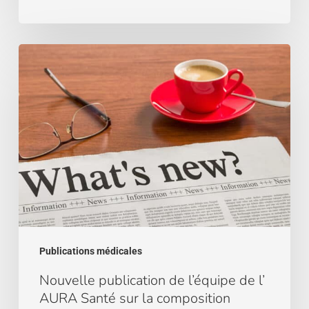
soins
Nouvelle
publication
de
l’équipe
de
l’
AURA
Santé
sur
la
composition
corporelle
Publications médicales
!
Nouvelle publication de l’équipe de l’
AURA Santé sur la composition