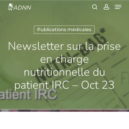
Skip
Menu
to
search
account
main
content
Publications médicales
Newsletter sur la prise
en charge
nutritionnelle du
patient IRC – Oct 23