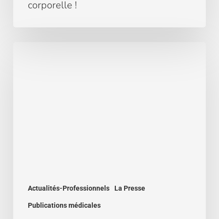
corporelle !
Utilisation
du
GNRI
dans
l’évaluation
de
l’état
nutritionnel
chez
des
patients
hémodialysés.
Actualités-Professionnels
La Presse
Publications médicales