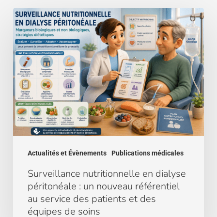
Surveillance
nutritionnelle
en
dialyse
péritonéale
:
un
nouveau
référentiel
au
service
des
Actualités et Évènements
Publications médicales
patients
et
Surveillance nutritionnelle en dialyse
des
péritonéale : un nouveau référentiel
équipes
au service des patients et des
de
équipes de soins