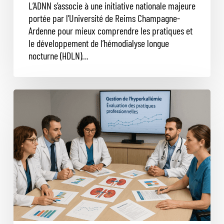
L’ADNN s’associe à une initiative nationale majeure
portée par l’Université de Reims Champagne-
Ardenne pour mieux comprendre les pratiques et
le développement de l’hémodialyse longue
nocturne (HDLN)…
Dernière
relance
EPP:
Gestion
de
l’hyperkaliémie
et
alimentation
contrôlée
en
potassium