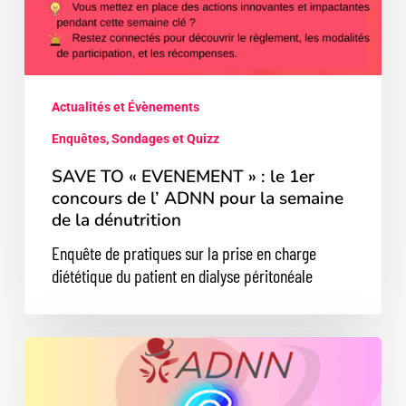
de
la
dénutrition
Actualités et Évènements
Enquêtes, Sondages et Quizz
SAVE TO « EVENEMENT » : le 1er
concours de l’ ADNN pour la semaine
de la dénutrition
Enquête de pratiques sur la prise en charge
diététique du patient en dialyse péritonéale
J-
6
avant