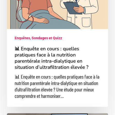
pratiques
face
à
la
nutrition
parentérale
Enquêtes, Sondages et Quizz
intra-
dialytique
📊 Enquête en cours : quelles
en
pratiques face à la nutrition
situation
parentérale intra-dialytique en
situation d’ultrafiltration élevée ?
d’ultrafiltration
élevée
📊 Enquête en cours : quelles pratiques face à la
?
nutrition parentérale intra-dialytique en situation
d’ultrafiltration élevée ? Une étude pour mieux
comprendre et harmoniser…