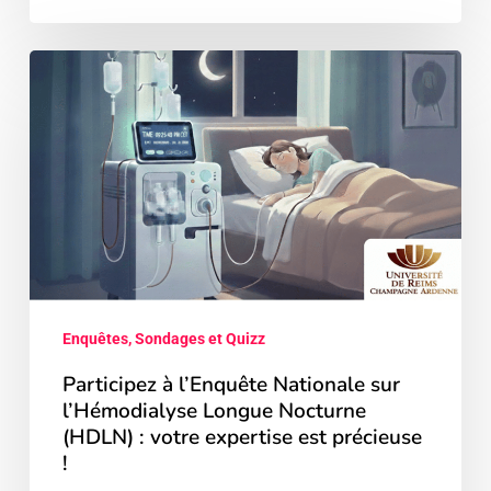
Participez
à
l’Enquête
Nationale
sur
l’Hémodialyse
Longue
Nocturne
(HDLN)
:
votre
Enquêtes, Sondages et Quizz
expertise
Participez à l’Enquête Nationale sur
est
l’Hémodialyse Longue Nocturne
précieuse
(HDLN) : votre expertise est précieuse
!
!