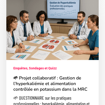
🌱
Projet
collaboratif
:
Gestion
de
l’hyperkaliémie
et
alimentation
contrôlée
en
potassium
Enquêtes, Sondages et Quizz
dans
la
🌱 Projet collaboratif : Gestion de
MRC
l’hyperkaliémie et alimentation
contrôlée en potassium dans la MRC
🌱 QUESTIONNAIRE sur les pratiques
professionnelles : hyperkaliémie, alimentation et