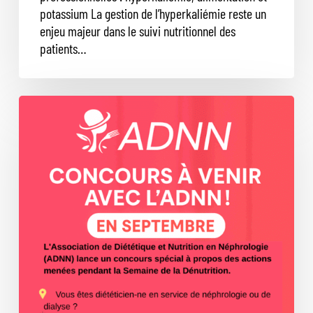
potassium La gestion de l’hyperkaliémie reste un
enjeu majeur dans le suivi nutritionnel des
patients…
SAVE
TO
« EVENEMENT »
:
le
1er
concours
de
l’
ADNN
pour
la
semaine