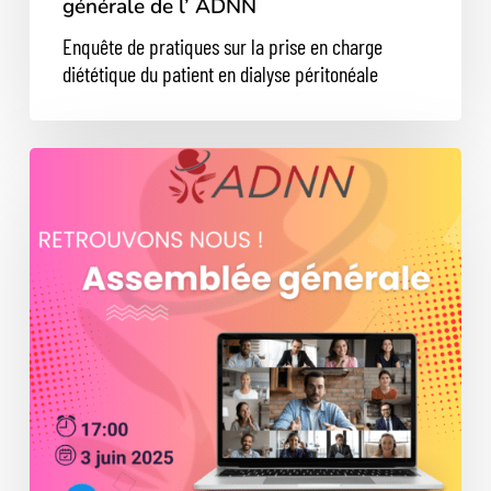
générale de l’ ADNN
Enquête de pratiques sur la prise en charge
diététique du patient en dialyse péritonéale
Enquête
de
satisfaction
–
Prochaine
assemblée
générale
de
l’
ADNN