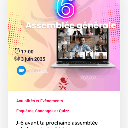
la
prochaine
assemblée
générale
de
l’
ADNN
Actualités et Évènements
Enquêtes, Sondages et Quizz
J-6 avant la prochaine assemblée