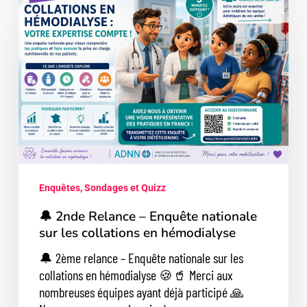
2nde
Relance
–
Enquête
nationale
sur
les
collations
en
hémodialyse
Enquêtes, Sondages et Quizz
🔔 2nde Relance – Enquête nationale
sur les collations en hémodialyse
🔔 2ème relance – Enquête nationale sur les
collations en hémodialyse 🍪🥤 Merci aux
nombreuses équipes ayant déjà participé 🙏