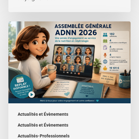
Assemblée
générale
2026
–
le
bilan
de
l’année
!
Actualités et Évènements
Actualités et Évènements
Actualités-Professionnels