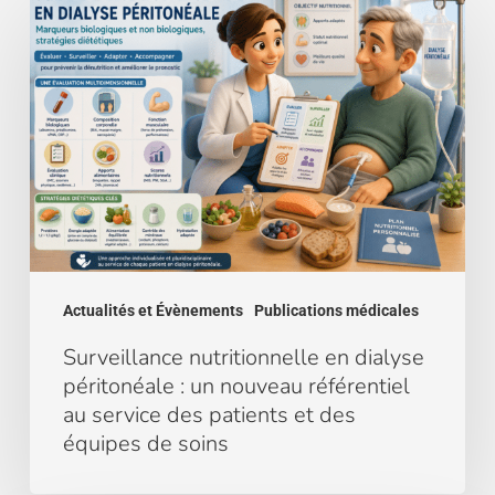
nutritionnelle
en
dialyse
péritonéale
:
un
nouveau
référentiel
au
service
des
Actualités et Évènements
Publications médicales
patients
et
Surveillance nutritionnelle en dialyse
des
péritonéale : un nouveau référentiel
équipes
au service des patients et des
de
équipes de soins
soins