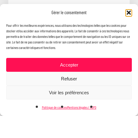
Assemblée générale 2026 – le bilan
Gérer le consentement
de l’année !
Pour offrir les meilleures expériences, nous utilisons des technologies telles que les cookies pour
stocker et/ou accéder aux informations des appareils. Le fait de consentir à ces technologies nous
permettra de traiter des données telles que le comportement de navigation ou les ID uniques sur ce
site. Le fait de ne pas consentir ou de retirer son consentement peut avoir un effet négatif sur
certaines caractéristiques et fonctions.
Accepter
Refuser
Voir les préférences
Politique de cookies
Mentions légales / RGPD
© 2026 ADNN.
Mentions légales
twitter
facebook
linkedin
google-
plus