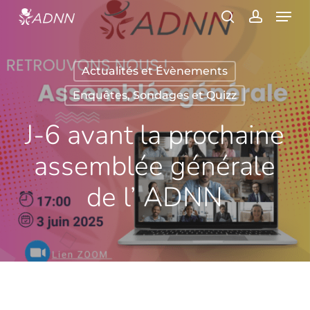
Skip
Menu
to
search
account
main
content
Actualités et Évènements
Enquêtes, Sondages et Quizz
J-6 avant la prochaine
assemblée générale
de l’ ADNN